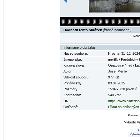
Hodnotit tento obrázek
(žádné hodnocení)
Rollo
Informace o obrázku
Název souboru:
Hrozna_31_12_2024
Jméno alba:
mertlik
/
Pardubický k
Klíčová slova:
Opatovice
/
nad
/
La
Autor:
Josef Mertlik
Velikost souboru:
977 KB
Přidáno kdy:
03.01.2025
Rozměry:
1594 x 720 pixelelů
Zobrazeno:
540 krát
URL:
https://www.elaterid
Oblíbené:
Přidat do oblíbených
Powered
Vyberte V