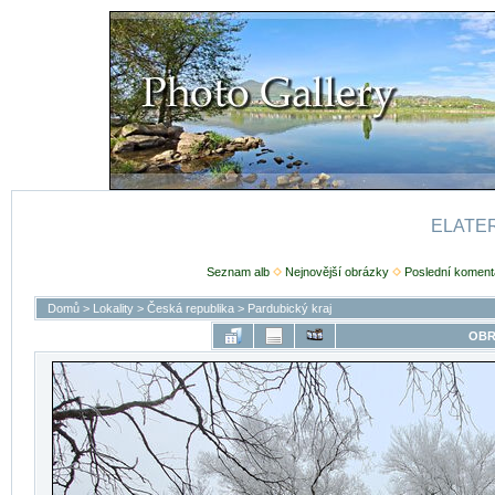
ELATER
Seznam alb
Nejnovější obrázky
Poslední koment
Domů
>
Lokality
>
Česká republika
>
Pardubický kraj
OBR