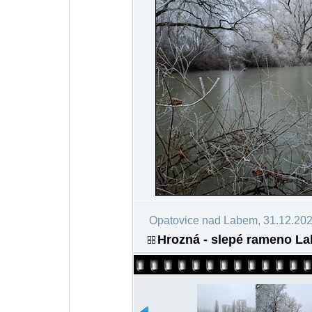
Opatovice nad Labem, 31.12.20
Hrozná - slepé rameno La