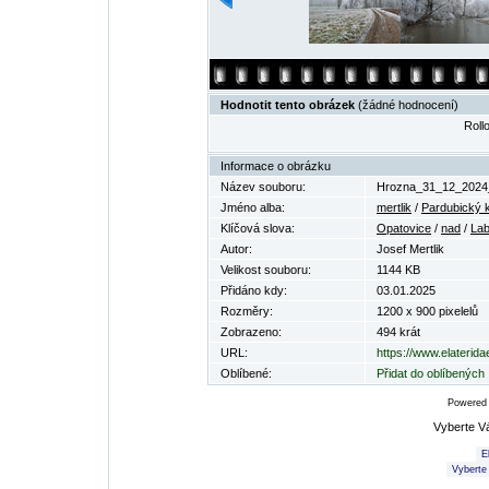
Hodnotit tento obrázek
(žádné hodnocení)
Rollo
Informace o obrázku
Název souboru:
Hrozna_31_12_2024_
Jméno alba:
mertlik
/
Pardubický k
Klíčová slova:
Opatovice
/
nad
/
La
Autor:
Josef Mertlik
Velikost souboru:
1144 KB
Přidáno kdy:
03.01.2025
Rozměry:
1200 x 900 pixelelů
Zobrazeno:
494 krát
URL:
https://www.elaterid
Oblíbené:
Přidat do oblíbených
Powered
Vyberte V