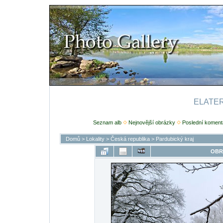
ELATERI
Seznam alb
Nejnovější obrázky
Poslední koment
Domů
>
Lokality
>
Česká republika
>
Pardubický kraj
OBR