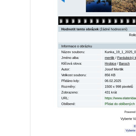
Hodnotit tento obrázek
(žádné hodnocení)
Rollo
Informace o obrázku
Název souboru:
Kunka_19_1_2025_0
Jméno alba:
mertlik
/
Pardubický k
Klíčová slova:
Hrobice
/
Baroch
Autor:
Josef Mertlik
Velikost souboru:
856 KB
Přidáno kdy:
06.02.2025
Rozměry:
1500 x 998 pixelelů
Zobrazeno:
431 krát
URL:
https://www.elaterid
Oblíbené:
Přidat do oblíbených
Powered
Vyberte V