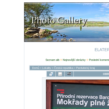
ELATERI
Seznam alb
Nejnovější obrázky
Poslední koment
Domů
>
Lokality
>
Česká republika
>
Pardubický kraj
OBR