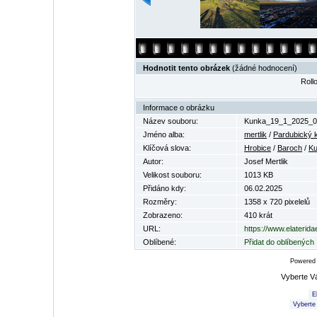
Hodnotit tento obrázek
(žádné hodnocení)
Rollo
Informace o obrázku
Název souboru:
Kunka_19_1_2025_0
Jméno alba:
mertlik
/
Pardubický k
Klíčová slova:
Hrobice
/
Baroch
/
Ku
Autor:
Josef Mertlik
Velikost souboru:
1013 KB
Přidáno kdy:
06.02.2025
Rozměry:
1358 x 720 pixelelů
Zobrazeno:
410 krát
URL:
https://www.elaterid
Oblíbené:
Přidat do oblíbených
Powered
Vyberte V