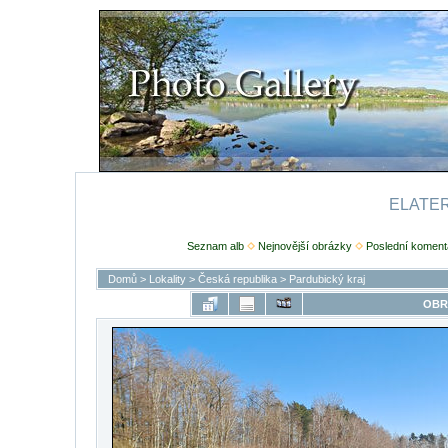
ELATERI
Seznam alb
Nejnovější obrázky
Poslední koment
Domů
>
Lokality
>
Česká republika
>
Pardubický kraj
OBR