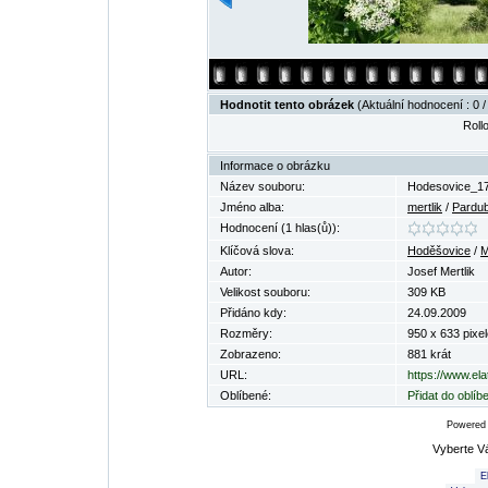
Hodnotit tento obrázek
(Aktuální hodnocení : 0 /
Rollo
Informace o obrázku
Název souboru:
Hodesovice_17
Jméno alba:
mertlik
/
Pardub
Hodnocení (1 hlas(ů)):
Klíčová slova:
Hoděšovice
/
M
Autor:
Josef Mertlik
Velikost souboru:
309 KB
Přidáno kdy:
24.09.2009
Rozměry:
950 x 633 pixel
Zobrazeno:
881 krát
URL:
https://www.el
Oblíbené:
Přidat do oblí
Powered
Vyberte V