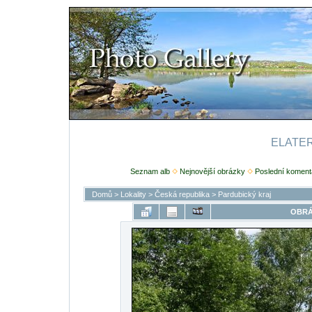
ELATERI
Seznam alb
Nejnovější obrázky
Poslední koment
Domů
>
Lokality
>
Česká republika
>
Pardubický kraj
OBRÁ