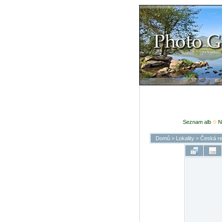
Seznam alb
N
Domů
>
Lokality
>
Česká re