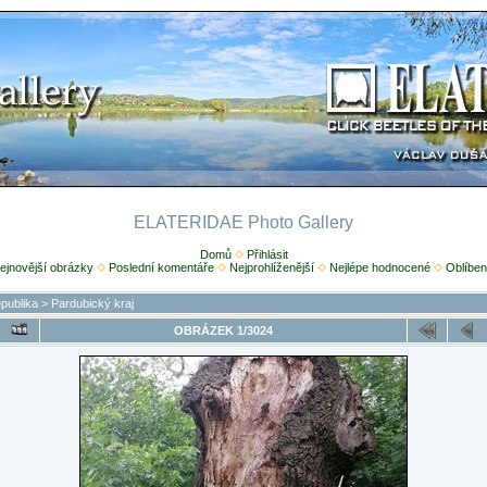
ELATERIDAE Photo Gallery
Domů
Přihlásit
ejnovější obrázky
Poslední komentáře
Nejprohlíženější
Nejlépe hodnocené
Oblíben
publika
>
Pardubický kraj
OBRÁZEK 1/3024