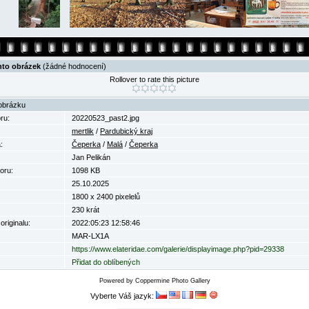
nto obrázek
(žádné hodnocení)
Rollover to rate this picture
obrázku
ru:
20220523_past2.jpg
mertlik
/
Pardubický kraj
:
Čeperka
/
Malá
/
Čeperka
Jan Pelikán
oru:
1098 KB
25.10.2025
1800 x 2400 pixelelů
230 krát
riginalu:
2022:05:23 12:58:46
MAR-LX1A
https://www.elateridae.com/galerie/displayimage.php?pid=29338
Přidat do oblíbených
Powered by
Coppermine Photo Gallery
Vyberte Váš jazyk: