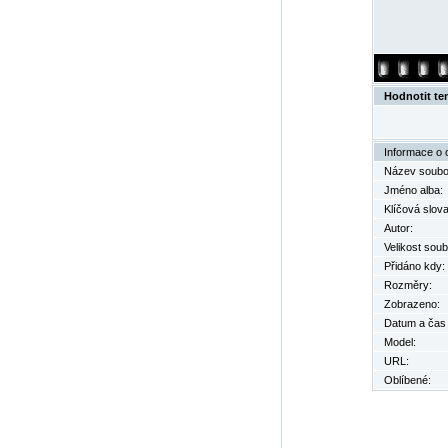
Hodnotit te
Informace o 
Název soubo
Jméno alba:
Klíčová slova
Autor:
Velikost soub
Přidáno kdy:
Rozměry:
Zobrazeno:
Datum a čas o
Model:
URL:
Oblíbené: