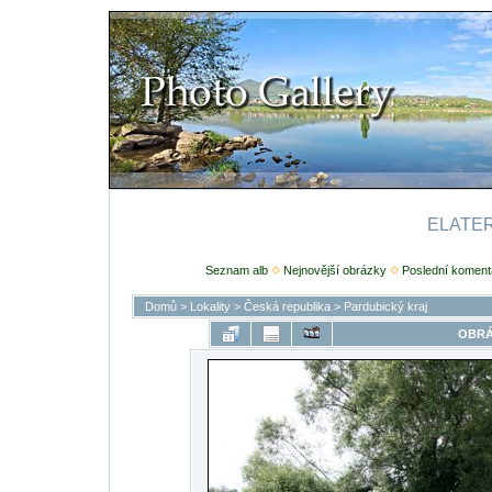
ELATERI
Seznam alb
Nejnovější obrázky
Poslední koment
Domů
>
Lokality
>
Česká republika
>
Pardubický kraj
OBRÁ