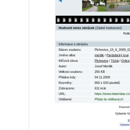
Hodnotit tento obrázek
(žádné hodnocení)
Rollo
Informace o obrázku
Název souboru:
Plchovice_15_6_2009_02
Jméno alba:
mertlik
/
Pardubický kraj
Klíčová slova:
Plchovice
/
Tichá
/
Orlice
Autor:
Josef Mertlik
Velikost souboru:
255 KB
Přidáno kdy:
04.11.2009
Rozměry:
950 x 633 pixelelů
Zobrazeno:
611 krát
URL:
https://www.elateridae.c
Oblíbené:
Přidat do oblíbených
Powered
Vyberte V