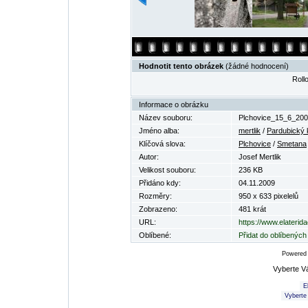
Hodnotit tento obrázek
(žádné hodnocení)
Rollo
Informace o obrázku
Název souboru:
Plchovice_15_6_200
Jméno alba:
mertlik
/
Pardubický 
Klíčová slova:
Plchovice
/
Smetana
Autor:
Josef Mertlik
Velikost souboru:
236 KB
Přidáno kdy:
04.11.2009
Rozměry:
950 x 633 pixelelů
Zobrazeno:
481 krát
URL:
https://www.elaterid
Oblíbené:
Přidat do oblíbených
Powered
Vyberte V