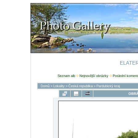
ELATERI
Seznam alb
Nejnovější obrázky
Poslední koment
Domů
>
Lokality
>
Česká republika
>
Pardubický kraj
OBRÁ