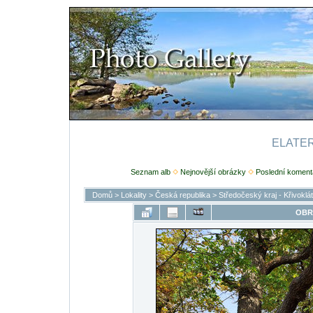
ELATERI
Seznam alb
Nejnovější obrázky
Poslední koment
Domů
>
Lokality
>
Česká republika
>
Středočeský kraj - Křivoklá
OBR