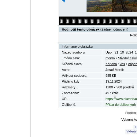
Hodnotit tento obrázek
(žádné hodnocení)
Rollo
Informace o obrázku
Název souboru:
Upor_21_10_2024_15
Jméno alba:
mertlik
/
Středočeský 
Klíčová slova:
Karlova
/
Ves
/
Vápe
Autor:
Josef Mertlik
Velikost souboru:
985 KB
Přidáno kdy:
19.11.2024
Rozměry:
1200 x 900 pixelelů
Zobrazeno:
497 krát
URL:
https://www.elaterid
Oblíbené:
Přidat do oblíbených
Powered
Vyberte V