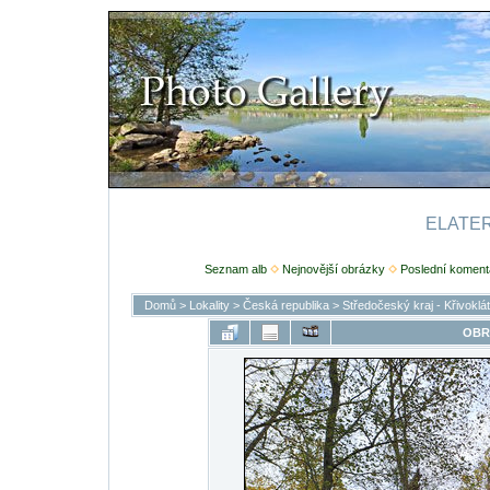
ELATERI
Seznam alb
Nejnovější obrázky
Poslední koment
Domů
>
Lokality
>
Česká republika
>
Středočeský kraj - Křivoklá
OBR