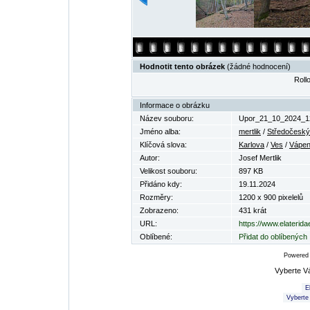
Hodnotit tento obrázek
(žádné hodnocení)
Rollo
Informace o obrázku
Název souboru:
Upor_21_10_2024_12
Jméno alba:
mertlik
/
Středočeský 
Klíčová slova:
Karlova
/
Ves
/
Vápe
Autor:
Josef Mertlik
Velikost souboru:
897 KB
Přidáno kdy:
19.11.2024
Rozměry:
1200 x 900 pixelelů
Zobrazeno:
431 krát
URL:
https://www.elaterid
Oblíbené:
Přidat do oblíbených
Powered
Vyberte V