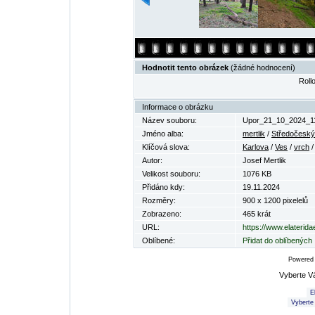
Hodnotit tento obrázek
(žádné hodnocení)
Rollo
Informace o obrázku
Název souboru:
Upor_21_10_2024_11
Jméno alba:
mertlik
/
Středočeský 
Klíčová slova:
Karlova
/
Ves
/
vrch
Autor:
Josef Mertlik
Velikost souboru:
1076 KB
Přidáno kdy:
19.11.2024
Rozměry:
900 x 1200 pixelelů
Zobrazeno:
465 krát
URL:
https://www.elaterid
Oblíbené:
Přidat do oblíbených
Powered
Vyberte V