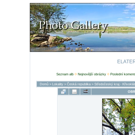
ELATERI
Seznam alb
Nejnovější obrázky
Poslední koment
Domů
>
Lokality
>
Česká republika
>
Středočeský kraj - Křivoklá
OBR