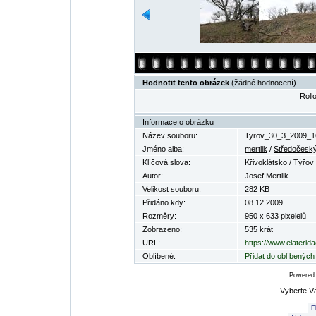
Hodnotit tento obrázek
(žádné hodnocení)
Rollo
Informace o obrázku
Název souboru:
Tyrov_30_3_2009_16
Jméno alba:
mertlik
/
Středočeský 
Klíčová slova:
Křivoklátsko
/
Týřov
Autor:
Josef Mertlik
Velikost souboru:
282 KB
Přidáno kdy:
08.12.2009
Rozměry:
950 x 633 pixelelů
Zobrazeno:
535 krát
URL:
https://www.elaterid
Oblíbené:
Přidat do oblíbených
Powered
Vyberte V