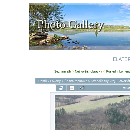
ELATERI
Seznam alb
Nejnovější obrázky
Poslední koment
Domů
>
Lokality
>
Česká republika
>
Středočeský kraj - Křivoklá
OBR