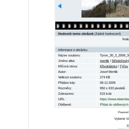
Hodnotit tento obrázek
(žádné hodnocení)
Rollo
Informace o obrázku
Název souboru:
Tyrov_30_3_2009_30
Jméno alba:
mertlik
/
Středočeský 
Klíčová slova:
Křivoklátsko
/
Týřov
Autor:
Josef Mertlik
Velikost souboru:
274 KB
Přidáno kdy:
08.12.2009
Rozměry:
950 x 633 pixelelů
Zobrazeno:
515 krát
URL:
https://www.elaterid
Oblíbené:
Přidat do oblíbených
Powered
Vyberte V