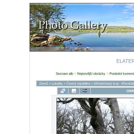
ELATERI
Seznam alb
Nejnovější obrázky
Poslední koment
Domů
>
Lokality
>
Česká republika
>
Středočeský kraj - Křivoklá
OBR