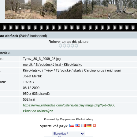
nto obrázek
(žádné hodnocení)
Rollover to rate this picture
obrázku
ru:
Tyrov_30_3_2009_28.jpg
mertlik
/
Středočeský kraj - Křivoklátsko
:
Křivoklátsko
/
Týřov
/
Týřovické
/
skály
/
Cardiophorus
/
erichsoni
Josef Mertlik
oru:
192 KB
08.12.2009
950 x 633 pixelelů
552 krát
https://www.elateridae.com/galerie/displayimage.php?pid=3986
Přidat do oblíbených
Powered by
Coppermine Photo Gallery
Vyberte Váš jazyk: