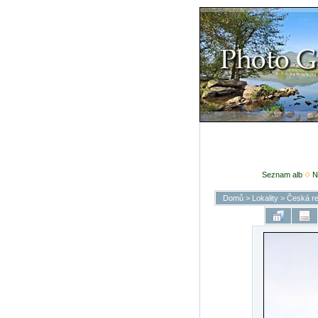
Seznam alb
N
Domů
>
Lokality
>
Česká re