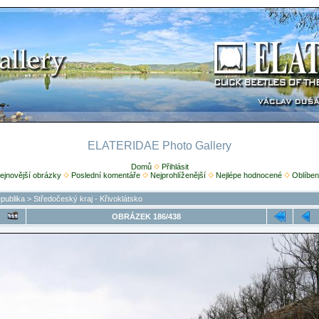
ELATERIDAE Photo Gallery
Domů
Přihlásit
ejnovější obrázky
Poslední komentáře
Nejprohlíženější
Nejlépe hodnocené
Oblíben
publika
>
Středočeský kraj - Křivoklátsko
OBRÁZEK 186/438