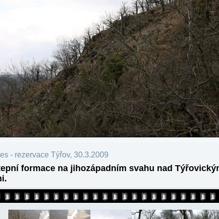
es - rezervace Týřov, 30.3.2009
epní formace na jihozápadním svahu nad Týřovický
i.