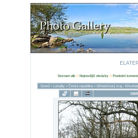
ELATERI
Seznam alb
Nejnovější obrázky
Poslední koment
Domů
>
Lokality
>
Česká republika
>
Středočeský kraj - Křivoklá
OBR