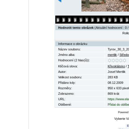
Hodnotit tento obrázek
(Aktuální hodnocení : 0 /
Rollo
Informace o obrázku
Název souboru:
Tyrov_30_3_20
Jméno alba:
mertlik
/
Středo
Hodnocení (2 hlas(ů)):
Klíčová slova:
Křivoklátsko
/
Autor:
Josef Mertlik
Velikost souboru:
283 KB
Přidáno kdy:
08.12.2009
Rozměry:
950 x 633 pixel
Zobrazeno:
869 krát
URL:
https://www.el
Oblíbené:
Přidat do oblí
Powered
Vyberte V