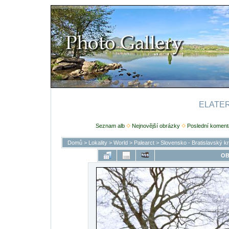
ELATERI
Seznam alb
Nejnovější obrázky
Poslední koment
Domů
>
Lokality
>
World
>
Palearct
>
Slovensko - Bratislavský kr
OB