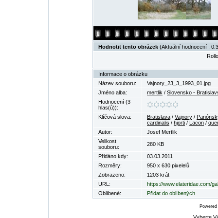
Hodnotit tento obrázek
(Aktuální hodnocení : 0.3
Rollo
Informace o obrázku
Název souboru:
Vajnory_23_3_1993_01.jpg
Jméno alba:
mertlik
/
Slovensko - Bratislav
Hodnocení (3
hlas(ů)):
Klíčová slova:
Bratislava
/
Vajnory
/
Panónsk
cardinalis
/
hjorti
/
Lacon
/
que
Autor:
Josef Mertlik
Velikost
280 KB
souboru:
Přidáno kdy:
03.03.2011
Rozměry:
950 x 630 pixelelů
Zobrazeno:
1203 krát
URL:
https://www.elateridae.com/ga
Oblíbené:
Přidat do oblíbených
Powered
Vyberte V