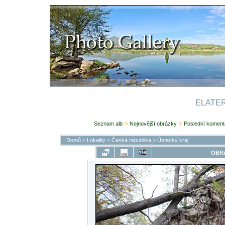
ELATERI
Seznam alb
Nejnovější obrázky
Poslední koment
Domů
>
Lokality
>
Česká republika
>
Ústecký kraj
OBRÁ