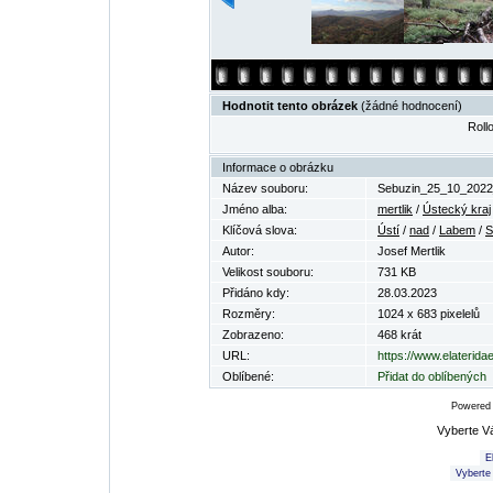
Hodnotit tento obrázek
(žádné hodnocení)
Rollo
Informace o obrázku
Název souboru:
Sebuzin_25_10_2022
Jméno alba:
mertlik
/
Ústecký kraj
Klíčová slova:
Ústí
/
nad
/
Labem
/
S
Autor:
Josef Mertlik
Velikost souboru:
731 KB
Přidáno kdy:
28.03.2023
Rozměry:
1024 x 683 pixelelů
Zobrazeno:
468 krát
URL:
https://www.elaterid
Oblíbené:
Přidat do oblíbených
Powered
Vyberte V