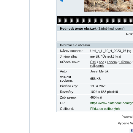
Hodnotit tento obrázek
(žádné hodnocení)
Rollo
Informace o obrázku
Název souboru:
Usti_n_L_10_4_2023_76.jpg
Jméno alba:
mertlik
/
Ústecký kraj
Klíčová slova:
Ústí
/
nad
/
Labem
/
Střekov
rufipennis
Autor:
Josef Mertlik
Velikost
656 KB
souboru:
Přidáno kdy:
13.04.2023
Rozměry:
1024 x 683 pixelelů
Zobrazeno:
460 krát
URL:
https://www.elateridae.com/g
Oblíbené:
Přidat do oblíbených
Powered
Vyberte V