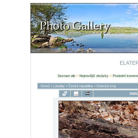
ELATERI
Seznam alb
Nejnovější obrázky
Poslední koment
Domů
>
Lokality
>
Česká republika
>
Ústecký kraj
OBRÁ