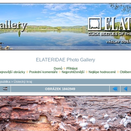
ELATERIDAE Photo Gallery
Domů
Přihlásit
ejnovější obrázky
Poslední komentáře
Nejprohlíženější
Nejlépe hodnocené
Oblíben
publika
>
Ústecký kraj
OBRÁZEK 184/2949