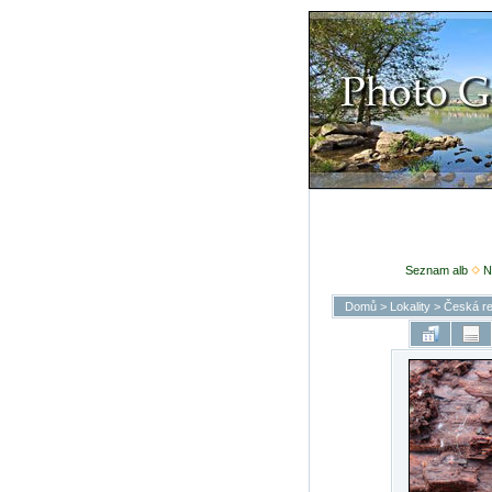
Seznam alb
N
Domů
>
Lokality
>
Česká re