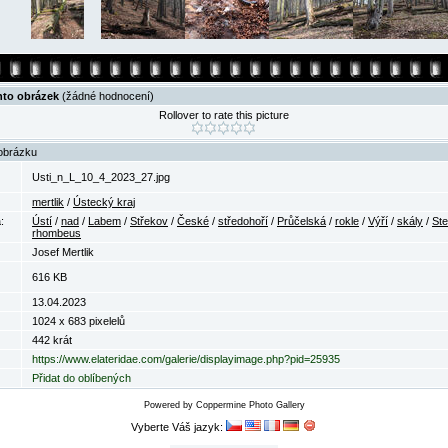
nto obrázek
(žádné hodnocení)
Rollover to rate this picture
obrázku
Usti_n_L_10_4_2023_27.jpg
mertlik
/
Ústecký kraj
:
Ústí
/
nad
/
Labem
/
Střekov
/
České
/
středohoří
/
Průčelská
/
rokle
/
Výří
/
skály
/
St
rhombeus
Josef Mertlik
616 KB
13.04.2023
1024 x 683 pixelelů
442 krát
https://www.elateridae.com/galerie/displayimage.php?pid=25935
Přidat do oblíbených
Powered by
Coppermine Photo Gallery
Vyberte Váš jazyk: