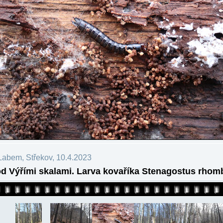
Labem, Střekov, 10.4.2023
d Výřími skalami. Larva kovaříka Stenagostus rhom