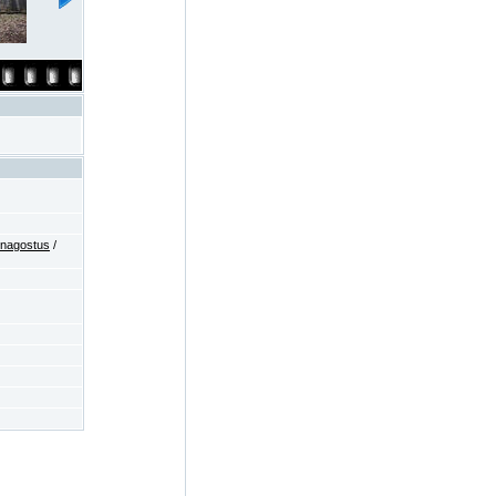
enagostus
/