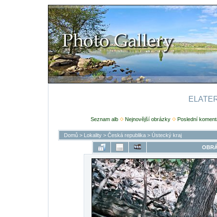
ELATERI
Seznam alb
Nejnovější obrázky
Poslední koment
Domů
>
Lokality
>
Česká republika
>
Ústecký kraj
OBRÁ