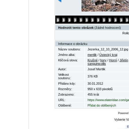
Hodnotit tento obrázek
(žádné hodnocení)
Rollo
Informace o obrázku
Název souboru:
Jezerka_12_10_2006_12.jpg
Jméno alba:
mertlik
/
Ústecký kraj
Klíčová slova:
Krušné
/
hory
/
Horní
/
Jiřetín
sanguinicollis
Autor:
Josef Mertlik
Velikost
376 KB
souboru:
Přidáno kdy:
30.01.2012
Rozměry:
950 x 633 pixelelů
Zobrazeno:
455 krát
URL:
https://www.elateridae.com/g
Oblíbené:
Přidat do oblíbených
Powered
Vyberte V