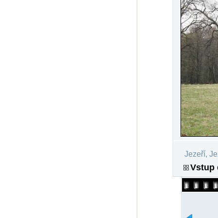
Jezeří, J
Vstup 