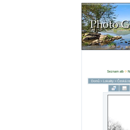
Seznam alb
N
Domů
>
Lokality
>
Česká re