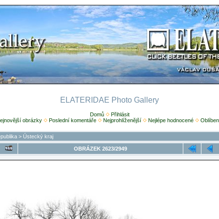
ELATERIDAE Photo Gallery
Domů
Přihlásit
ejnovější obrázky
Poslední komentáře
Nejprohlíženější
Nejlépe hodnocené
Oblíben
publika
>
Ústecký kraj
OBRÁZEK 2623/2949