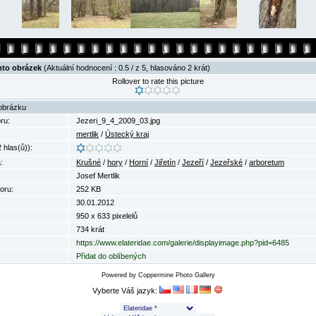
nto obrázek
(Aktuální hodnocení : 0.5 / z 5, hlasováno 2 krát)
Rollover to rate this picture
obrázku
ru:
Jezeri_9_4_2009_03.jpg
mertlik
/
Ústecký kraj
 hlas(ů)):
:
Krušné
/
hory
/
Horní
/
Jiřetín
/
Jezeří
/
Jezeřské
/
arboretum
Josef Mertlik
oru:
252 KB
30.01.2012
950 x 633 pixelelů
734 krát
https://www.elateridae.com/galerie/displayimage.php?pid=6485
Přidat do oblíbených
Powered by
Coppermine Photo Gallery
Vyberte Váš jazyk: