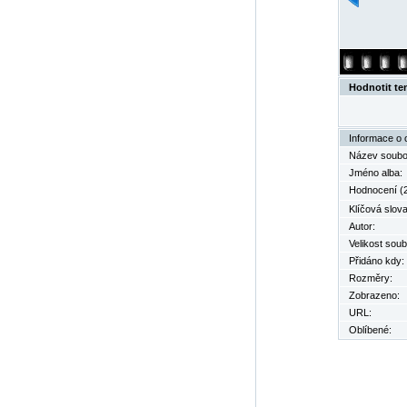
Hodnotit te
Informace o 
Název soubo
Jméno alba:
Hodnocení (2
Klíčová slova
Autor:
Velikost soub
Přidáno kdy:
Rozměry:
Zobrazeno:
URL:
Oblíbené: