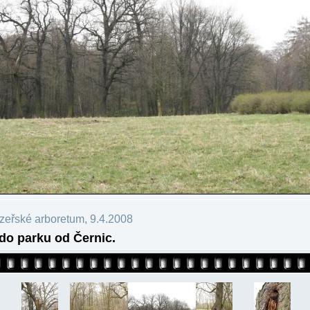
ezeřské arboretum, 9.4.2008
do parku od Černic.