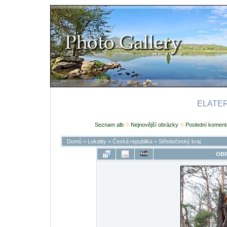
ELATERI
Seznam alb
Nejnovější obrázky
Poslední koment
Domů
>
Lokality
>
Česká republika
>
Středočeský kraj
OBR