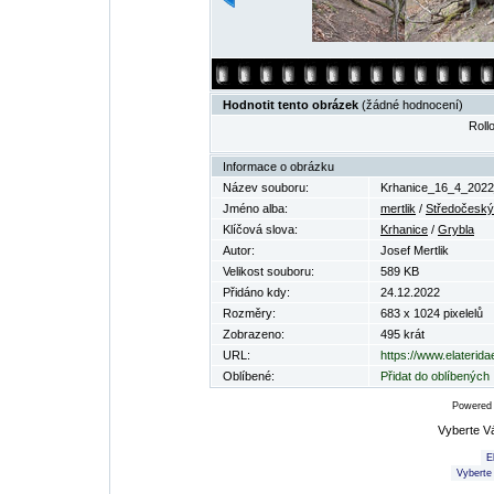
Hodnotit tento obrázek
(žádné hodnocení)
Rollo
Informace o obrázku
Název souboru:
Krhanice_16_4_2022
Jméno alba:
mertlik
/
Středočeský
Klíčová slova:
Krhanice
/
Grybla
Autor:
Josef Mertlik
Velikost souboru:
589 KB
Přidáno kdy:
24.12.2022
Rozměry:
683 x 1024 pixelelů
Zobrazeno:
495 krát
URL:
https://www.elaterid
Oblíbené:
Přidat do oblíbených
Powered
Vyberte V