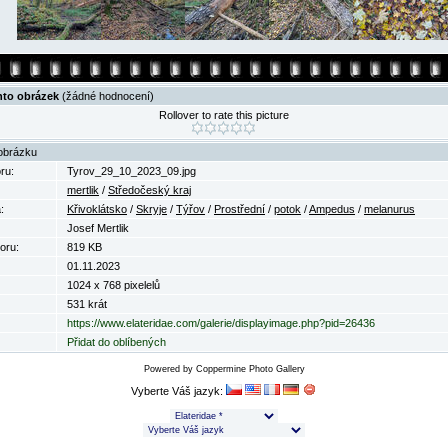
nto obrázek
(žádné hodnocení)
Rollover to rate this picture
obrázku
ru:
Tyrov_29_10_2023_09.jpg
mertlik
/
Středočeský kraj
:
Křivoklátsko
/
Skryje
/
Týřov
/
Prostřední
/
potok
/
Ampedus
/
melanurus
Josef Mertlik
oru:
819 KB
01.11.2023
1024 x 768 pixelelů
531 krát
https://www.elateridae.com/galerie/displayimage.php?pid=26436
Přidat do oblíbených
Powered by
Coppermine Photo Gallery
Vyberte Váš jazyk: