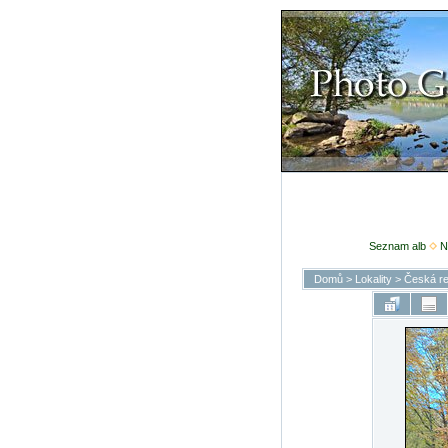
Seznam alb
N
Domů
>
Lokality
>
Česká re