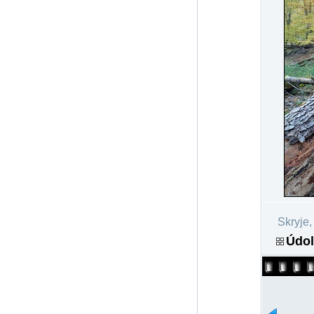
Skryje,
Údol