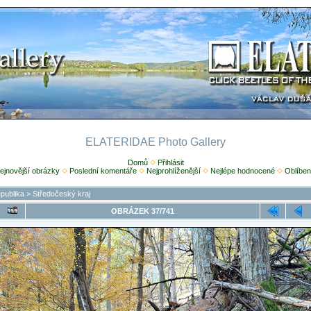
ELATERIDAE Photo Gallery
Domů
Přihlásit
ejnovější obrázky
Poslední komentáře
Nejprohlíženější
Nejlépe hodnocené
Oblíben
publika
>
Středočeský kraj
OBRÁZEK 37/741