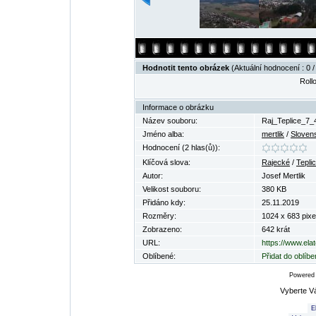
Hodnotit tento obrázek
(Aktuální hodnocení : 0 /
Rollo
Informace o obrázku
Název souboru:
Raj_Teplice_7_
Jméno alba:
mertlik
/
Sloven
Hodnocení (2 hlas(ů)):
Klíčová slova:
Rajecké
/
Tepli
Autor:
Josef Mertlik
Velikost souboru:
380 KB
Přidáno kdy:
25.11.2019
Rozměry:
1024 x 683 pixe
Zobrazeno:
642 krát
URL:
https://www.ela
Oblíbené:
Přidat do oblíb
Powered
Vyberte V