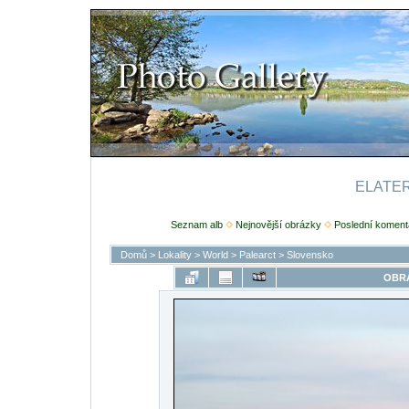
ELATERI
Seznam alb
Nejnovější obrázky
Poslední koment
Domů
>
Lokality
>
World
>
Palearct
>
Slovensko
OBRÁ