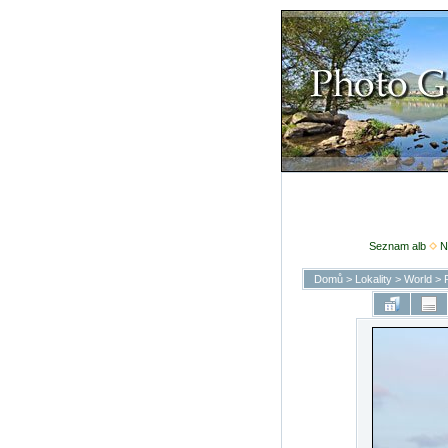
Seznam alb
N
Domů
>
Lokality
>
World
>