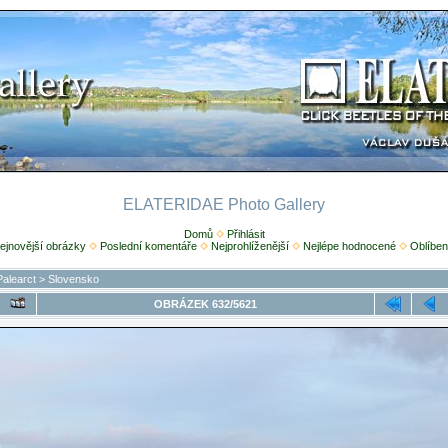
ELATERIDAE Photo Gallery
Domů
Přihlásit
ejnovější obrázky
Poslední komentáře
Nejprohlíženější
Nejlépe hodnocené
Oblíben
Palearct
>
Slovensko
OBRÁZEK 632/5621