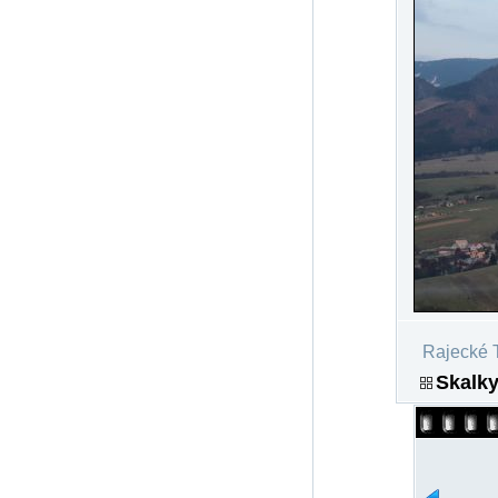
Rajecké T
Skalky