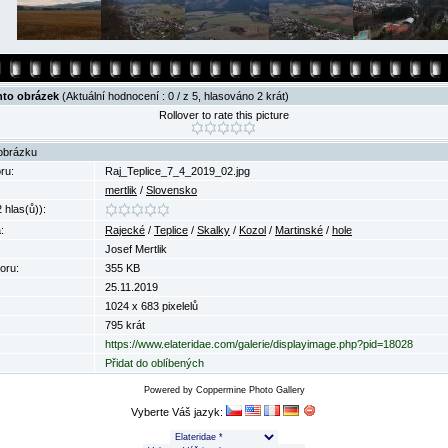
nto obrázek
(Aktuální hodnocení : 0 / z 5, hlasováno 2 krát)
Rollover to rate this picture
obrázku
ru:
Raj_Teplice_7_4_2019_02.jpg
mertlik
/
Slovensko
 hlas(ů)):
:
Rajecké
/
Teplice
/
Skalky
/
Kozol
/
Martinské
/
hole
Josef Mertlik
oru:
355 KB
25.11.2019
1024 x 683 pixelelů
795 krát
https://www.elateridae.com/galerie/displayimage.php?pid=18028
Přidat do oblíbených
Powered by
Coppermine Photo Gallery
Vyberte Váš jazyk: