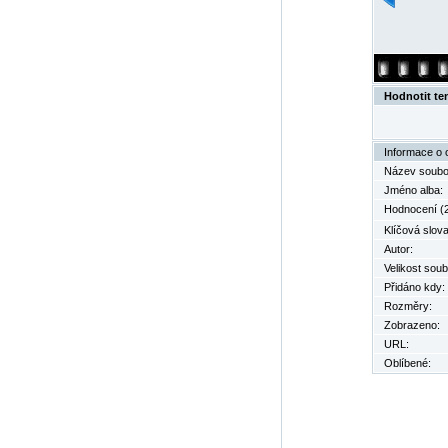
Hodnotit te
Informace o 
Název soubo
Jméno alba:
Hodnocení (2
Klíčová slova
Autor:
Velikost soub
Přidáno kdy:
Rozměry:
Zobrazeno:
URL:
Oblíbené: