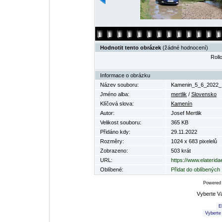
Hodnotit tento obrázek
(žádné hodnocení)
Rollo
Informace o obrázku
Název souboru:
Kamenin_5_6_2022_1
Jméno alba:
mertlik
/
Slovensko
Klíčová slova:
Kamenín
Autor:
Josef Mertlik
Velikost souboru:
365 KB
Přidáno kdy:
29.11.2022
Rozměry:
1024 x 683 pixelelů
Zobrazeno:
503 krát
URL:
https://www.elaterid
Oblíbené:
Přidat do oblíbených
Powered
Vyberte V