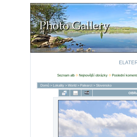
ELATERI
Seznam alb
Nejnovější obrázky
Poslední koment
Domů
>
Lokality
>
World
>
Palearct
>
Slovensko
OBRÁ