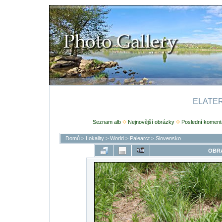
ELATERI
Seznam alb
Nejnovější obrázky
Poslední koment
Domů
>
Lokality
>
World
>
Palearct
>
Slovensko
OBRÁ