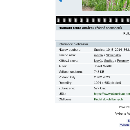
Hodnotit tento obrázek
(žádné hodnocení)
Rollo
Informace o obrázku
Název souboru:
Stuzica_10_5_2014_36.j
Jméno alba:
mertlik
/
Slovensko
Klíčová slova:
Nová
/
Sedlica
/
Poloniny
Autor:
Josef Mertlik
Velikost souboru:
748 KB
Přidáno kdy:
23.02.2023
Rozměry:
1024 x 683 pixelelů
Zobrazeno:
577 krát
URL:
https://www.elateridae.c
Oblíbené:
Přidat do oblíbených
Powered
Vyberte V