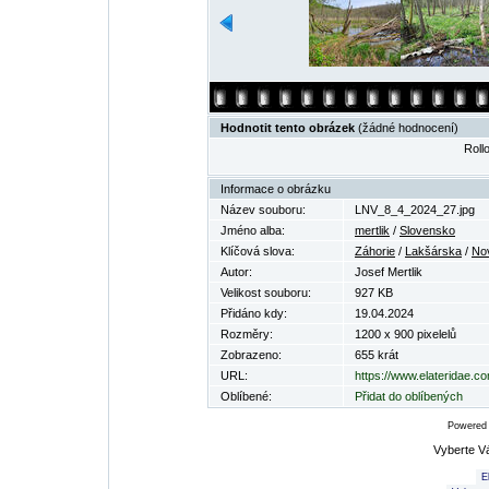
Hodnotit tento obrázek
(žádné hodnocení)
Rollo
Informace o obrázku
Název souboru:
LNV_8_4_2024_27.jpg
Jméno alba:
mertlik
/
Slovensko
Klíčová slova:
Záhorie
/
Lakšárska
/
No
Autor:
Josef Mertlik
Velikost souboru:
927 KB
Přidáno kdy:
19.04.2024
Rozměry:
1200 x 900 pixelelů
Zobrazeno:
655 krát
URL:
https://www.elateridae.c
Oblíbené:
Přidat do oblíbených
Powered
Vyberte V