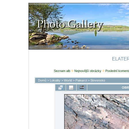
ELATERI
Seznam alb
Nejnovější obrázky
Poslední koment
Domů
>
Lokality
>
World
>
Palearct
>
Slovensko
OBR