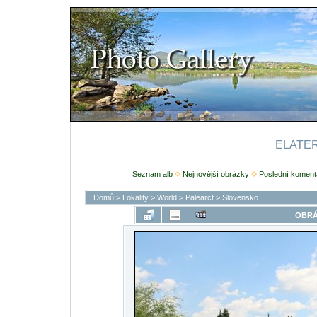
ELATERI
Seznam alb
Nejnovější obrázky
Poslední koment
Domů
>
Lokality
>
World
>
Palearct
>
Slovensko
OBRÁ