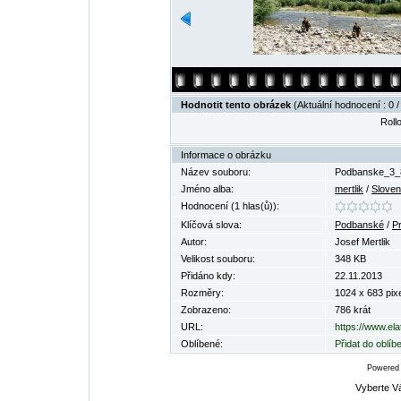
Hodnotit tento obrázek
(Aktuální hodnocení : 0 /
Rollo
Informace o obrázku
Název souboru:
Podbanske_3_
Jméno alba:
mertlik
/
Slove
Hodnocení (1 hlas(ů)):
Klíčová slova:
Podbanské
/
Pr
Autor:
Josef Mertlik
Velikost souboru:
348 KB
Přidáno kdy:
22.11.2013
Rozměry:
1024 x 683 pixe
Zobrazeno:
786 krát
URL:
https://www.el
Oblíbené:
Přidat do oblí
Powered
Vyberte V