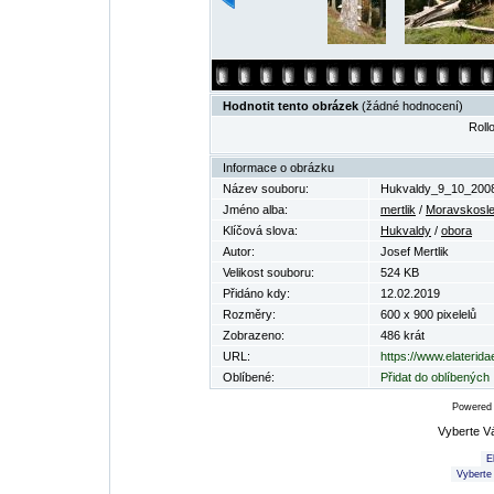
Hodnotit tento obrázek
(žádné hodnocení)
Rollo
Informace o obrázku
Název souboru:
Hukvaldy_9_10_2008
Jméno alba:
mertlik
/
Moravskosle
Klíčová slova:
Hukvaldy
/
obora
Autor:
Josef Mertlik
Velikost souboru:
524 KB
Přidáno kdy:
12.02.2019
Rozměry:
600 x 900 pixelelů
Zobrazeno:
486 krát
URL:
https://www.elaterid
Oblíbené:
Přidat do oblíbených
Powered
Vyberte V