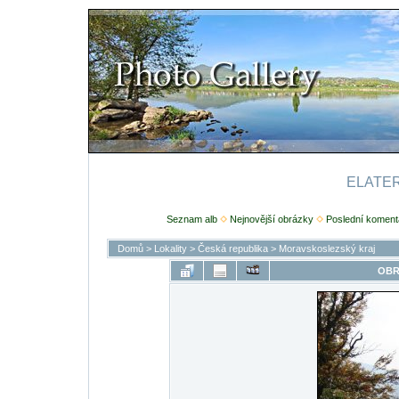
ELATERI
Seznam alb
Nejnovější obrázky
Poslední koment
Domů
>
Lokality
>
Česká republika
>
Moravskoslezský kraj
OBR