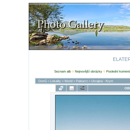
ELATERI
Seznam alb
Nejnovější obrázky
Poslední koment
Domů
>
Lokality
>
World
>
Palearct
>
Ukrajina - Krym
OB