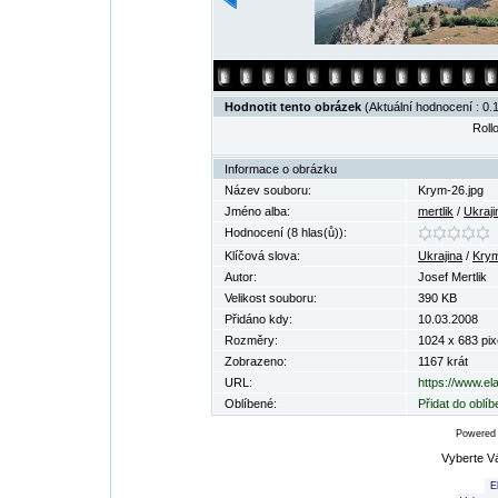
Hodnotit tento obrázek
(Aktuální hodnocení : 0.1
Rollo
Informace o obrázku
Název souboru:
Krym-26.jpg
Jméno alba:
mertlik
/
Ukraji
Hodnocení (8 hlas(ů)):
Klíčová slova:
Ukrajina
/
Kry
Autor:
Josef Mertlik
Velikost souboru:
390 KB
Přidáno kdy:
10.03.2008
Rozměry:
1024 x 683 pix
Zobrazeno:
1167 krát
URL:
https://www.el
Oblíbené:
Přidat do oblí
Powered
Vyberte V