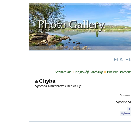
ELATERI
Seznam alb
Nejnovější obrázky
Poslední koment
Chyba
Vybraná alba/obrázek neexistuje
Powered
Vyberte V