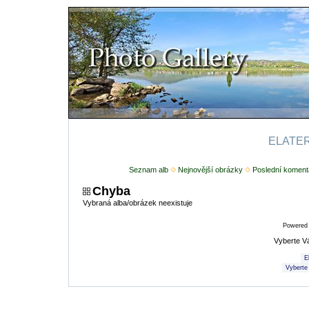
ELATERI
Seznam alb
Nejnovější obrázky
Poslední koment
Chyba
Vybraná alba/obrázek neexistuje
Powered
Vyberte V