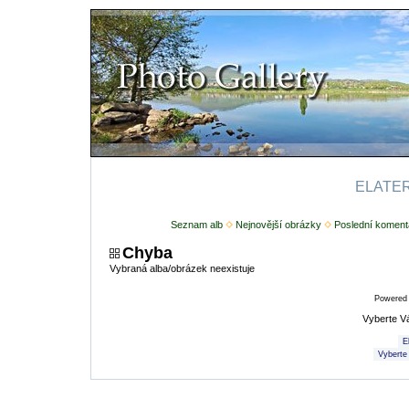
ELATERI
Seznam alb
Nejnovější obrázky
Poslední koment
Chyba
Vybraná alba/obrázek neexistuje
Powered
Vyberte V