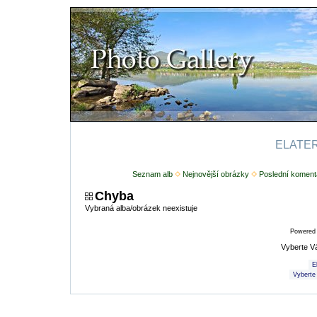
ELATERI
Seznam alb
Nejnovější obrázky
Poslední koment
Chyba
Vybraná alba/obrázek neexistuje
Powered
Vyberte V