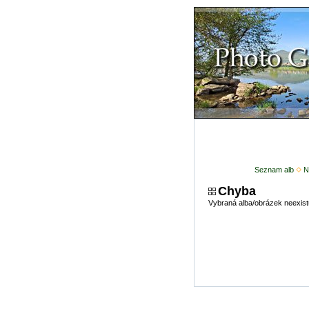
Seznam alb
N
Chyba
Vybraná alba/obrázek neexist