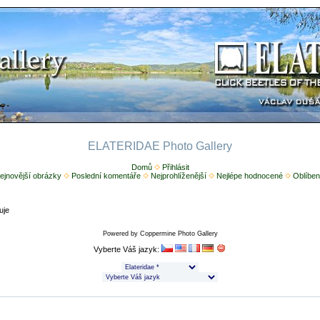
ELATERIDAE Photo Gallery
Domů
Přihlásit
ejnovější obrázky
Poslední komentáře
Nejprohlíženější
Nejlépe hodnocené
Oblíben
uje
Powered by
Coppermine Photo Gallery
Vyberte Váš jazyk: