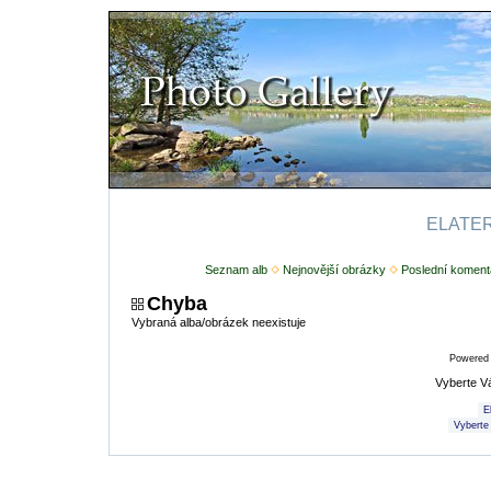
ELATERI
Seznam alb
Nejnovější obrázky
Poslední koment
Chyba
Vybraná alba/obrázek neexistuje
Powered
Vyberte V