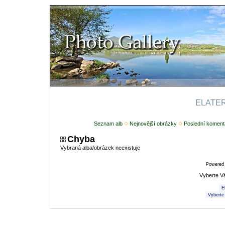
ELATERI
Seznam alb
Nejnovější obrázky
Poslední koment
Chyba
Vybraná alba/obrázek neexistuje
Powered
Vyberte V