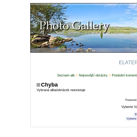
ELATERI
Seznam alb
Nejnovější obrázky
Poslední koment
Chyba
Vybraná alba/obrázek neexistuje
Powered
Vyberte V