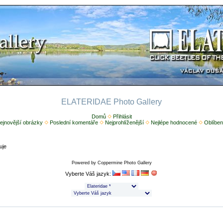
ELATERIDAE Photo Gallery
Domů
Přihlásit
ejnovější obrázky
Poslední komentáře
Nejprohlíženější
Nejlépe hodnocené
Oblíben
uje
Powered by
Coppermine Photo Gallery
Vyberte Váš jazyk: