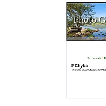
Seznam alb
N
Chyba
Vybraná alba/obrázek neexist