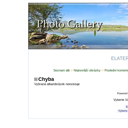
ELATERI
Seznam alb
Nejnovější obrázky
Poslední koment
Chyba
Vybraná alba/obrázek neexistuje
Powered
Vyberte V