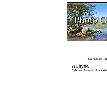
Seznam alb
N
Chyba
Vybraná alba/obrázek neexist