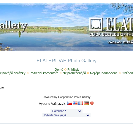
ELATERIDAE Photo Gallery
Domů
Přihlásit
ejnovější obrázky
Poslední komentáře
Nejprohlíženější
Nejlépe hodnocené
Oblíben
uje
Powered by
Coppermine Photo Gallery
Vyberte Váš jazyk: