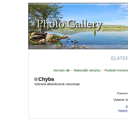
ELATERI
Seznam alb
Nejnovější obrázky
Poslední koment
Chyba
Vybraná alba/obrázek neexistuje
Powered
Vyberte V