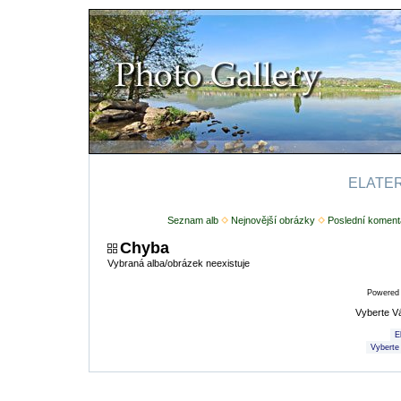
ELATERI
Seznam alb
Nejnovější obrázky
Poslední koment
Chyba
Vybraná alba/obrázek neexistuje
Powered
Vyberte V