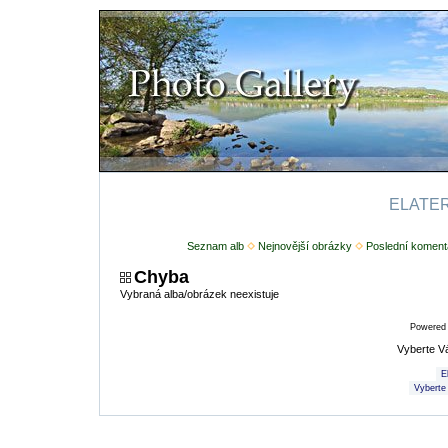
ELATERI
Seznam alb
Nejnovější obrázky
Poslední koment
Chyba
Vybraná alba/obrázek neexistuje
Powered
Vyberte V