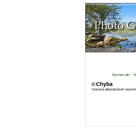
Seznam alb
N
Chyba
Vybraná alba/obrázek neexist