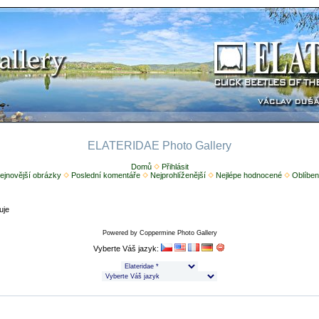
ELATERIDAE Photo Gallery
Domů
Přihlásit
ejnovější obrázky
Poslední komentáře
Nejprohlíženější
Nejlépe hodnocené
Oblíben
uje
Powered by
Coppermine Photo Gallery
Vyberte Váš jazyk: