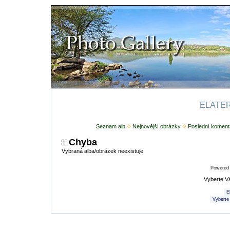
ELATERI
Seznam alb
Nejnovější obrázky
Poslední koment
Chyba
Vybraná alba/obrázek neexistuje
Powered
Vyberte V