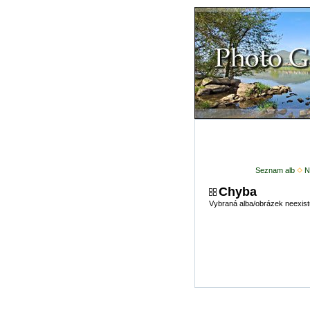
Seznam alb
N
Chyba
Vybraná alba/obrázek neexist