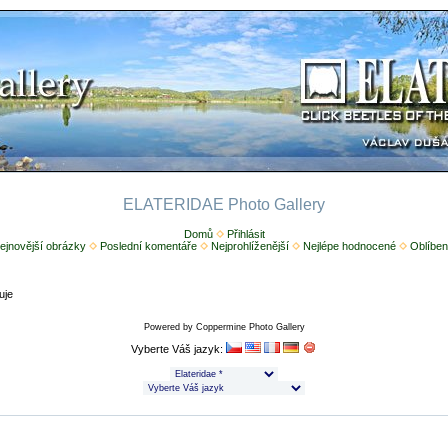
ELATERIDAE Photo Gallery
Domů
Přihlásit
ejnovější obrázky
Poslední komentáře
Nejprohlíženější
Nejlépe hodnocené
Oblíben
uje
Powered by
Coppermine Photo Gallery
Vyberte Váš jazyk: