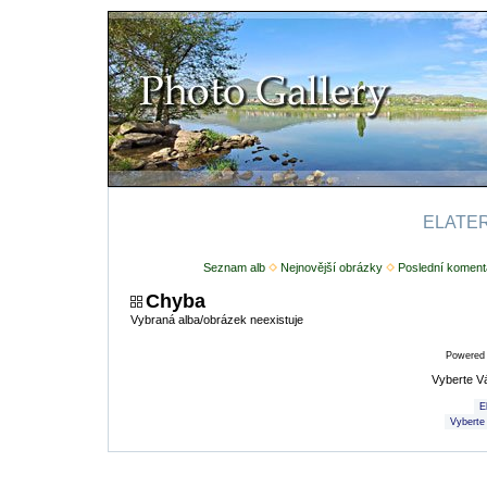
ELATERI
Seznam alb
Nejnovější obrázky
Poslední koment
Chyba
Vybraná alba/obrázek neexistuje
Powered
Vyberte V