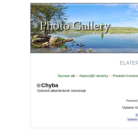
ELATERI
Seznam alb
Nejnovější obrázky
Poslední koment
Chyba
Vybraná alba/obrázek neexistuje
Powered
Vyberte V